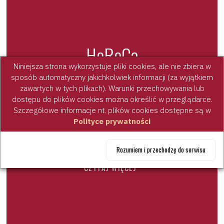
HoReCa
Niniejsza strona wykorzystuje pliki cookies, ale nie zbiera w
HoReCa to najbardziej wymagający segment
sposób automatyczny jakichkolwiek informacji (za wyjątkiem
zawartych w tych plikach). Warunki przechowywania lub
rynku spożywczego, gdzie marketing nie ma
dostępu do plików cookies można określić w przeglądarce.
zastosowania. Tam gdzie partnerem
Szczegółowe informacje nt. plików cookies dostępne są w
producenta są doświadczeni szefowie kuchni,
Polityce prywatności
liczy się tylko jakość produktów, standaryzacja i
elastyczność współpracy.
Rozumiem i przechodzę do serwisu
CZYTAJ WIĘCEJ